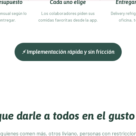
esupuesto
Cada uno elige
Entrega
nsual según lo
Los colaboradores piden sus
Delivery refri
entregar.
comidas favoritas desde la app.
oficina, 
⚡ Implementación rápida y sin fricción
ue darle a todos en el gust
 quienes comen más, otros liviano, personas con restriccio