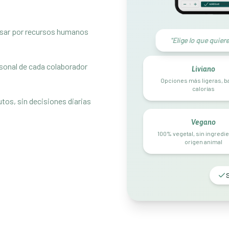
pasar por recursos humanos
"Elige lo que quie
ersonal de cada colaborador
Liviano
Opciones más ligeras, b
calorías
tos, sin decisiones diarias
Vegano
100% vegetal, sin ingredi
origen animal
S